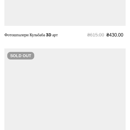
₴
615.00
₴
430.00
Фотошпалери Кульбаба 3D арт
SOLD
OUT