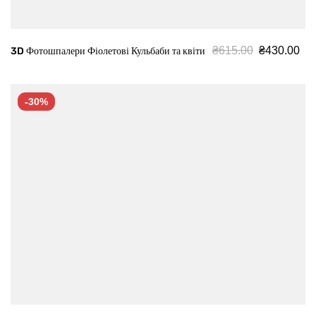
₴
615.00
₴
430.00
3D Фотошпалери Фіолетові Кульбаби та квіти
-30%