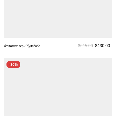
₴
615.00
₴
430.00
Фотошпалери Кульбаба
-30%