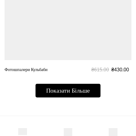
₴
615.00
₴
430.00
Фотошпалери Кульбаби
Показати Більше