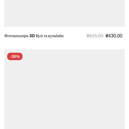
₴
615.00
₴
430.00
Фотошпалери 3D Кулі та кульбаби
-30%