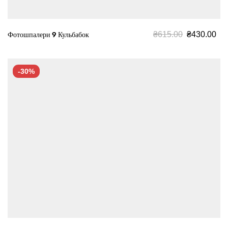
₴
615.00
₴
430.00
Фотошпалери 9 Кульбабок
-30%