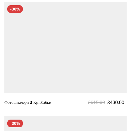
-30%
₴
615.00
₴
430.00
Фотошпалери 3 Кульбабки
-30%