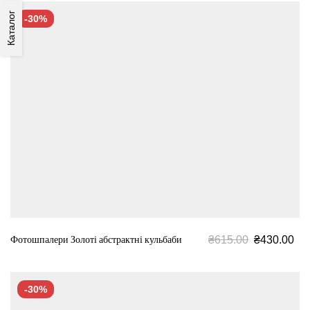
Каталог
-30%
₴
615.00
₴
430.00
Фотошпалери Золоті абстрактні кульбаби
-30%