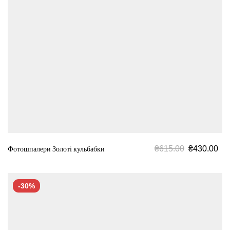
₴
615.00
₴
430.00
Фотошпалери Золоті кульбабки
-30%