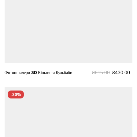
₴
615.00
₴
430.00
Фотошпалери 3D Кільця та Кульбаби
-30%