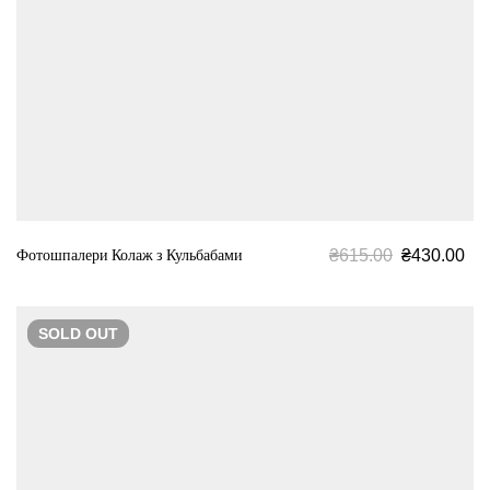
₴
615.00
₴
430.00
Фотошпалери Колаж з Кульбабами
SOLD
OUT