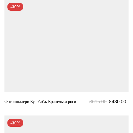
-30%
₴
615.00
₴
430.00
Фотошпалери Кульбаба, Крапельки роси
-30%