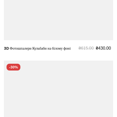
₴
615.00
₴
430.00
3D Фотошпалери Кульбаби на білому фоні
-30%