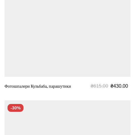
₴
615.00
₴
430.00
Фотошпалери Кульбаба, парашутики
-30%