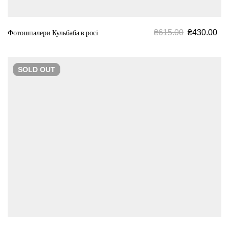
₴
615.00
₴
430.00
Фотошпалери Кульбаба в росі
SOLD
OUT