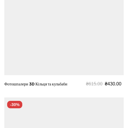
₴
615.00
₴
430.00
Фотошпалери 3D Кільця та кульбаби
-30%