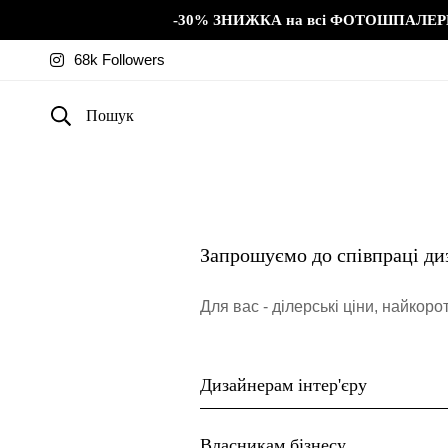
-30% ЗНИЖКА на всі ФОТОШПАЛЕР
68k Followers
Пошук
Запрошуємо до співпраці диза
Для вас - ділерські ціни, найкор
Дизайнерам інтер'єру
Власникам бізнесу